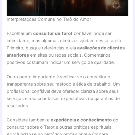
Interpretações Comuns no Tarô do Amor
Escolher um
consultor de Tarot
confiável pode ser
intimidante, mas algumas diretrizes ajudam nessa tarefa.
Primeiro, busque referências e leia
avaliações de clientes
anteriores
em sites ou redes sociais. Comentários
positivos costumam indicar um serviço de qualidade.
Outro ponto importante é verificar se o consultor é
transparente sobre seu método e ética de trabalho. Um
profissional confiável deve oferecer clareza sobre seus
serviços e não criar falsas expectativas ou garantias de
resultados.
Considere também a
experiência e conhecimento
do
consultor sobre o Tarot e outras práticas espirituais.
Aprofundar-se no histórico profissional é útil para