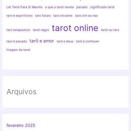
Ler Tarot Para Si Mesmo
o que o tarot revela
pecado
significado tarot
taro e espiritismo
taro futuro
taro iniciante
taro sim ou nao
tarot online
taro terapeutico
tarot negro
tarot ou taro
tarô e amor
taro é pecado
tarô e deus
tarô é confiavel
tiragem de tarot
Arquivos
fevereiro 2025