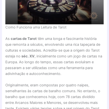
Como Funciona uma Leitura de Tarot
As
cartas de Tarot
têm uma longa e fascinante história
que remonta a séculos, envolvendo uma rica tapeçaria de
culturas e sociedades. Acredita-se que a origem do Tarot
esteja no
séc. XV
, inicialmente como um jogo de cartas na
Europa. Ao longo do tempo, essas cartas evoluíram e
passaram a ser utilizadas como uma ferramenta para
adivinhação e autoconhecimento.
Originalmente, eram compostas por quatro naipes,
semelhantes às cartas de baralho comuns. No entanto, o
baralho que conhecemos hoje, com 78 cartas dividido
entre Arcanos Maiores e Menores, se desenvolveu mais
tarde. Existem várias teorias sobre a real origem do Tarot.