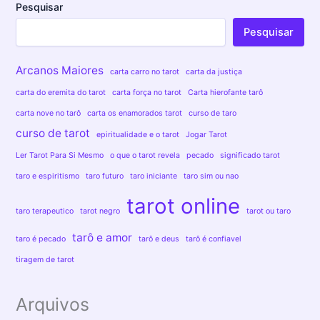
Pesquisar
Pesquisar
Arcanos Maiores
carta carro no tarot
carta da justiça
carta do eremita do tarot
carta força no tarot
Carta hierofante tarô
carta nove no tarô
carta os enamorados tarot
curso de taro
curso de tarot
epiritualidade e o tarot
Jogar Tarot
Ler Tarot Para Si Mesmo
o que o tarot revela
pecado
significado tarot
taro e espiritismo
taro futuro
taro iniciante
taro sim ou nao
tarot online
taro terapeutico
tarot negro
tarot ou taro
tarô e amor
taro é pecado
tarô e deus
tarô é confiavel
tiragem de tarot
Arquivos