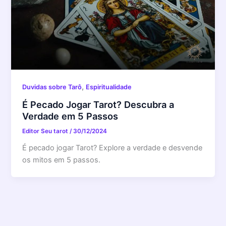
,
Duvidas sobre Tarô
Espiritualidade
É Pecado Jogar Tarot? Descubra a
Verdade em 5 Passos
Editor Seu tarot
/
30/12/2024
É pecado jogar Tarot? Explore a verdade e desvende
os mitos em 5 passos.