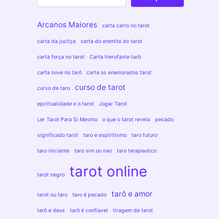
Arcanos Maiores
carta carro no tarot
carta da justiça
carta do eremita do tarot
carta força no tarot
Carta hierofante tarô
carta nove no tarô
carta os enamorados tarot
curso de tarot
curso de taro
epiritualidade e o tarot
Jogar Tarot
Ler Tarot Para Si Mesmo
o que o tarot revela
pecado
significado tarot
taro e espiritismo
taro futuro
taro iniciante
taro sim ou nao
taro terapeutico
tarot online
tarot negro
tarô e amor
tarot ou taro
taro é pecado
tarô e deus
tarô é confiavel
tiragem de tarot