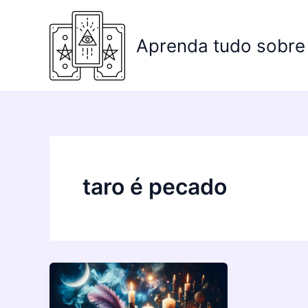
Ir
para
Aprenda tudo sobre
o
conteúdo
taro é pecado