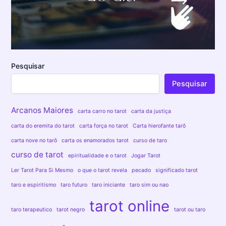
Pesquisar
Pesquisar
Arcanos Maiores
carta carro no tarot
carta da justiça
carta do eremita do tarot
carta força no tarot
Carta hierofante tarô
carta nove no tarô
carta os enamorados tarot
curso de taro
curso de tarot
epiritualidade e o tarot
Jogar Tarot
Ler Tarot Para Si Mesmo
o que o tarot revela
pecado
significado tarot
taro e espiritismo
taro futuro
taro iniciante
taro sim ou nao
tarot online
taro terapeutico
tarot negro
tarot ou taro