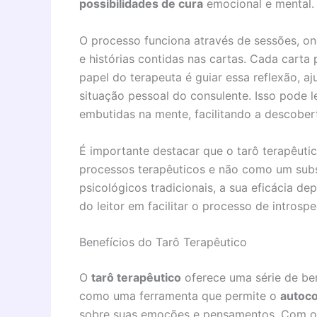
possibilidades de cura
emocional e mental.
O processo funciona através de sessões, ond
e histórias contidas nas cartas. Cada carta
papel do terapeuta é guiar essa reflexão, a
situação pessoal do consulente. Isso pode 
embutidas na mente, facilitando a descobe
É importante destacar que o tarô terapêut
processos terapêuticos e não como um subst
psicológicos tradicionais, a sua eficácia d
do leitor em facilitar o processo de introsp
Benefícios do Tarô Terapêutico
O
tarô terapêutico
oferece uma série de ben
como uma ferramenta que permite o
autoc
sobre suas emoções e pensamentos. Com o au