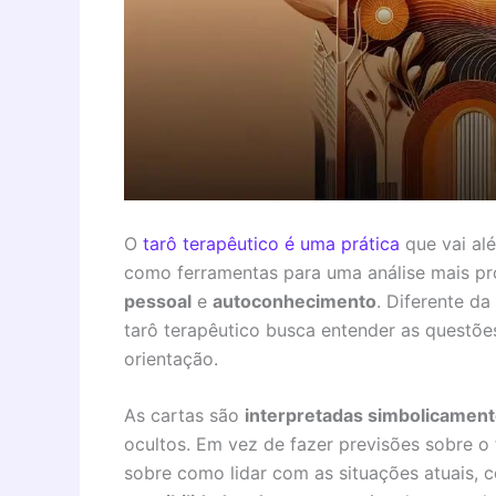
O
tarô terapêutico é uma prática
que vai alé
como ferramentas para uma análise mais pr
pessoal
e
autoconhecimento
. Diferente d
tarô terapêutico busca entender as questõe
orientação.
As cartas são
interpretadas simbolicamen
ocultos. Em vez de fazer previsões sobre o 
sobre como lidar com as situações atuais,