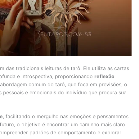
m das tradicionais leituras de tarô. Ele utiliza as cartas
ofunda e introspectiva, proporcionando
reflexão
a abordagem comum do tarô, que foca em previsões, o
s pessoais e emocionais do indivíduo que procura sua
te
, facilitando o mergulho nas emoções e pensamentos
futuro, o objetivo é encontrar um caminho mais claro
 compreender padrões de comportamento e explorar