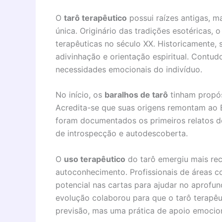
O
tarô terapêutico
possui raízes antigas, 
única. Originário das tradições esotéricas,
terapêuticas no século XX. Historicamente,
adivinhação e orientação espiritual. Contu
necessidades emocionais do indivíduo.
No início, os
baralhos de tarô
tinham propós
Acredita-se que suas origens remontam ao E
foram documentados os primeiros relatos d
de introspecção e autodescoberta.
O
uso terapêutico
do tarô emergiu mais re
autoconhecimento. Profissionais de áreas c
potencial nas cartas para ajudar no aprofu
evolução colaborou para que o tarô terapê
previsão, mas uma prática de apoio emocion