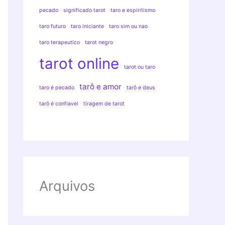
pecado
significado tarot
taro e espiritismo
taro futuro
taro iniciante
taro sim ou nao
taro terapeutico
tarot negro
tarot online
tarot ou taro
tarô e amor
taro é pecado
tarô e deus
tarô é confiavel
tiragem de tarot
Arquivos