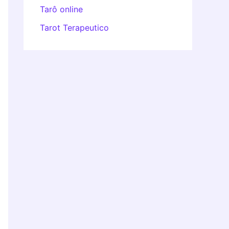
Tarô online
Tarot Terapeutico