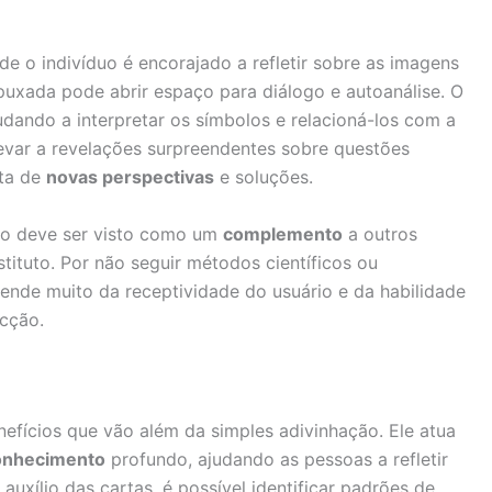
e o indivíduo é encorajado a refletir sobre as imagens
 puxada pode abrir espaço para diálogo e autoanálise. O
judando a interpretar os símbolos e relacioná-los com a
levar a revelações surpreendentes sobre questões
rta de
novas perspectivas
e soluções.
ico deve ser visto como um
complemento
a outros
ituto. Por não seguir métodos científicos ou
epende muito da receptividade do usuário e da habilidade
ecção.
efícios que vão além da simples adivinhação. Ele atua
onhecimento
profundo, ajudando as pessoas a refletir
xílio das cartas, é possível identificar padrões de