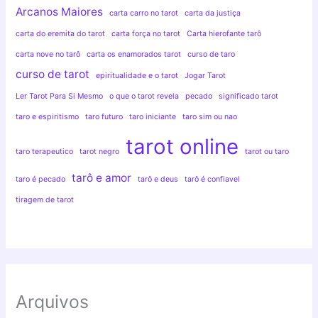
Arcanos Maiores
carta carro no tarot
carta da justiça
carta do eremita do tarot
carta força no tarot
Carta hierofante tarô
carta nove no tarô
carta os enamorados tarot
curso de taro
curso de tarot
epiritualidade e o tarot
Jogar Tarot
Ler Tarot Para Si Mesmo
o que o tarot revela
pecado
significado tarot
taro e espiritismo
taro futuro
taro iniciante
taro sim ou nao
tarot online
taro terapeutico
tarot negro
tarot ou taro
tarô e amor
taro é pecado
tarô e deus
tarô é confiavel
tiragem de tarot
Arquivos