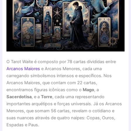
O Tarot Waite é composto por 78 cartas divididas entre
Arcanos Maiores
e Arcanos Menores, cada uma
carregando simbolismos intensos e específicos. Nos
Arcanos Maiores, que contam com 22 cartas,
encontramos figuras icônicas como o
Mago
, a
Sacerdotisa
, e a
Torre
, cada uma representando
importantes arquétipos e forças universais. Já os Arcanos
Menores, que somam 56 cartas, revelam o cotidiano e
suas nuances através de quatro naipes: Copas, Ouros,
Espadas e Paus.