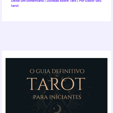
Deixe um comentário
/
Duvidas sobre Tarô
/ Por
Editor Seu
tarot