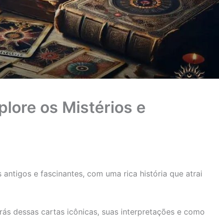
plore os Mistérios e
antigos e fascinantes, com uma rica história que atrai
rás dessas cartas icônicas, suas interpretações e como