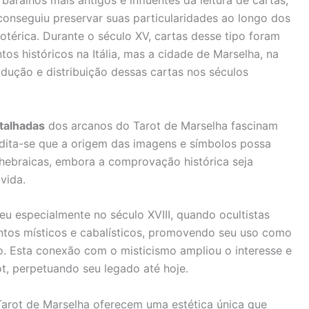
aralhos mais antigos e influentes da leitura de cartas,
conseguiu preservar suas particularidades ao longo dos
otérica. Durante o século XV, cartas desse tipo foram
s históricos na Itália, mas a cidade de Marselha, na
ução e distribuição dessas cartas nos séculos
talhadas
dos arcanos do Tarot de Marselha fascinam
redita-se que a origem das imagens e símbolos possa
 e hebraicas, embora a comprovação histórica seja
vida.
u especialmente no século XVIII, quando ocultistas
ntos místicos e cabalísticos, promovendo seu uso como
o. Esta conexão com o misticismo ampliou o interesse e
t, perpetuando seu legado até hoje.
Tarot de Marselha oferecem uma estética única que