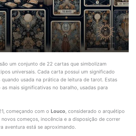
são um conjunto de 22 cartas que simbolizam
tipos universais. Cada carta possui um significado
 quando usada na prática de leitura de tarot. Estas
s mais significativas no baralho, usadas para
 21, começando com o
Louco
, considerado o arquétipo
a novos começos, inocência e a disposição de correr
va aventura está se aproximando.