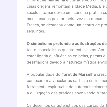
O
Tarot de Marselha
é considerado um dos b
cujas origens remontam à Idade Média. Ele 
séculos, tornando-se um ícone na prática es
mencionadas pela primeira vez em documento
França, se destacou como um centro de prod
seguintes.
O simbolismo profundo e as ilustrações de
tanto especialistas quanto entusiastas. Ac
estar ligada a influências egípcias, persas
desafiadora devido à natureza mística envol
A popularidade do
Tarot de Marselha
cresce
começaram a vincular as cartas a ensiname
ferramenta espiritual e de autoconheciment
a divulgação das práticas envolvendo o taro
Os desenhos característicos das cartas do 