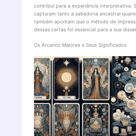
contribui para a experiência interpretativa.
capturam tanto a sabedoria ancestral quant
também apontam que o método de impressão 
dessas cartas foi essencial para a sua diss
Os Arcanos Maiores e Seus Significados