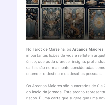
No Tarot de Marselha, os
Arcanos Maiores
importantes lições de vida e refletem arqué
único, que pode oferecer insights profundos
cartas são normalmente consideradas como a
entender o destino e os desafios pessoais.
Os Arcanos Maiores são numerados de 0 a
do início da jornada. Este arcano represent
riscos. É uma carta que sugere que uma no