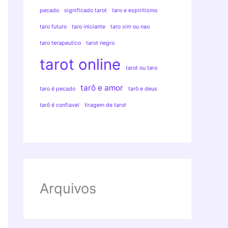
pecado
significado tarot
taro e espiritismo
taro futuro
taro iniciante
taro sim ou nao
taro terapeutico
tarot negro
tarot online
tarot ou taro
tarô e amor
taro é pecado
tarô e deus
tarô é confiavel
tiragem de tarot
Arquivos