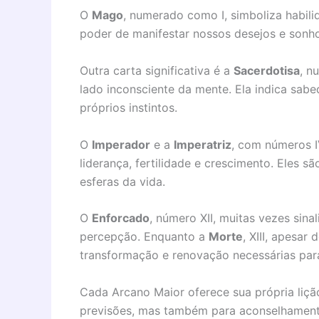
O
Mago
, numerado como I, simboliza habili
poder de manifestar nossos desejos e sonho
Outra carta significativa é a
Sacerdotisa
, n
lado inconsciente da mente. Ela indica sabe
próprios instintos.
O
Imperador
e a
Imperatriz
, com números I
liderança, fertilidade e crescimento. Eles s
esferas da vida.
O
Enforcado
, número XII, muitas vezes sina
percepção. Enquanto a
Morte
, XIII, apesar
transformação e renovação necessárias par
Cada Arcano Maior oferece sua própria liç
previsões, mas também para aconselhamentos