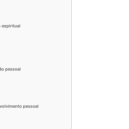
espiritual
ão pessoal
nvolvimento pessoal