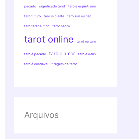
pecado
significado tarot
taro e espiritismo
taro futuro
taro iniciante
taro sim ou nao
taro terapeutico
tarot negro
tarot online
tarot ou taro
tarô e amor
taro é pecado
tarô e deus
tarô é confiavel
tiragem de tarot
Arquivos