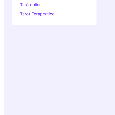
Tarô online
Tarot Terapeutico