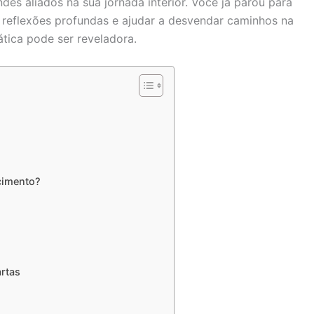
es aliados na sua jornada interior. Você já parou para
reflexões profundas e ajudar a desvendar caminhos na
tica pode ser reveladora.
cimento?
artas