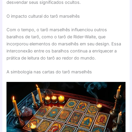
desvendar seus significados ocultos.
O impacto cultural do tarô marselhês
Com o tempo, o tarô marselhês influenciou outros
baralhos de tarô, como o tarô de Rider-Waite, que
incorporou elementos do marselhês em seu design. Essa
interconexão entre os baralhos continua a enriquecer a
prática de leitura do tarô ao redor do mundo.
A simbologia nas cartas do tarô marselhês