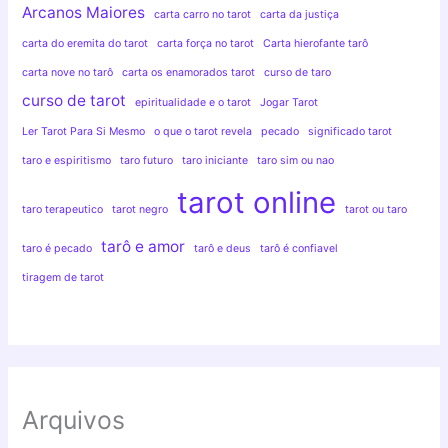
Arcanos Maiores
carta carro no tarot
carta da justiça
carta do eremita do tarot
carta força no tarot
Carta hierofante tarô
carta nove no tarô
carta os enamorados tarot
curso de taro
curso de tarot
epiritualidade e o tarot
Jogar Tarot
Ler Tarot Para Si Mesmo
o que o tarot revela
pecado
significado tarot
taro e espiritismo
taro futuro
taro iniciante
taro sim ou nao
tarot online
taro terapeutico
tarot negro
tarot ou taro
tarô e amor
taro é pecado
tarô e deus
tarô é confiavel
tiragem de tarot
Arquivos