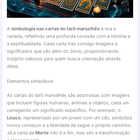
A
simbologia nas cartas do tarô marselhês
é rica e
variada, refletindo uma profunda conexão com a história e
a espiritualidade. Cada carta traz consigo imagens e
significados que vão além do óbvio, proporcionando
insights valiosos para quem busca orientação através
delas.
Elementos simbólicos
As cartas do tarô marselhês são adornadas com imagens
que incluem figuras humanas, animais e objetos, cada um
carregando um significado específico. Por exemplo, o
Louco
, representado por um jovem com um cão, simboliza
novos começos e a liberdade de seguir o próprio caminho.
Já a carta da
Morte
não é a fim, mas sim a transformação