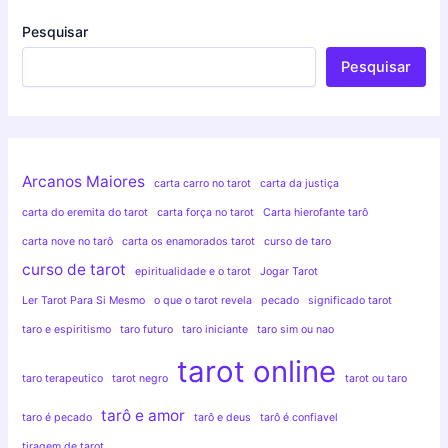
Pesquisar
Pesquisar
Arcanos Maiores
carta carro no tarot
carta da justiça
carta do eremita do tarot
carta força no tarot
Carta hierofante tarô
carta nove no tarô
carta os enamorados tarot
curso de taro
curso de tarot
epiritualidade e o tarot
Jogar Tarot
Ler Tarot Para Si Mesmo
o que o tarot revela
pecado
significado tarot
taro e espiritismo
taro futuro
taro iniciante
taro sim ou nao
tarot online
taro terapeutico
tarot negro
tarot ou taro
tarô e amor
taro é pecado
tarô e deus
tarô é confiavel
tiragem de tarot