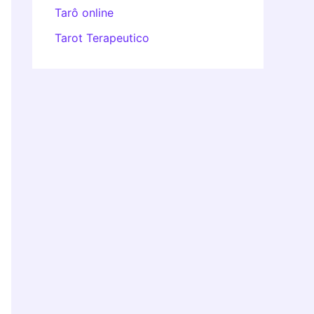
Tarô online
Tarot Terapeutico