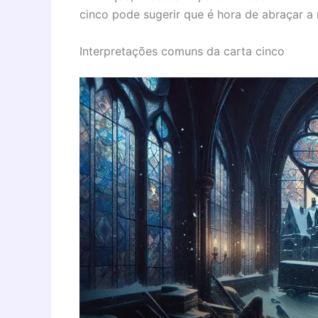
cinco pode sugerir que é hora de abraçar a 
Interpretações comuns da carta cinco