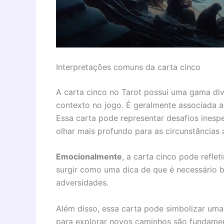
Interpretações comuns da carta cinco
A carta cinco no Tarot possui uma gama div
contexto no jogo. É geralmente associada a
Essa carta pode representar desafios ines
olhar mais profundo para as circunstâncias 
Emocionalmente
, a carta cinco pode reflet
surgir como uma dica de que é necessário bu
adversidades.
Além disso, essa carta pode simbolizar uma
para explorar novos caminhos são fundame