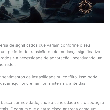
ersa de significados que variam conforme o seu
 um período de transição ou de mudança significativa.
perados e a necessidade de adaptação, incentivando um
ao redor.
ir sentimentos de instabilidade ou conflito. Isso pode
scar equilíbrio e harmonia interna diante das
 busca por novidade, onde a curiosidade e a disposição
ntais. É comum que a carta cinco apareça como um