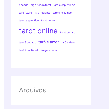
pecado
significado tarot
taro e espiritismo
taro futuro
taro iniciante
taro sim ou nao
taro terapeutico
tarot negro
tarot online
tarot ou taro
tarô e amor
taro é pecado
tarô e deus
tarô é confiavel
tiragem de tarot
Arquivos