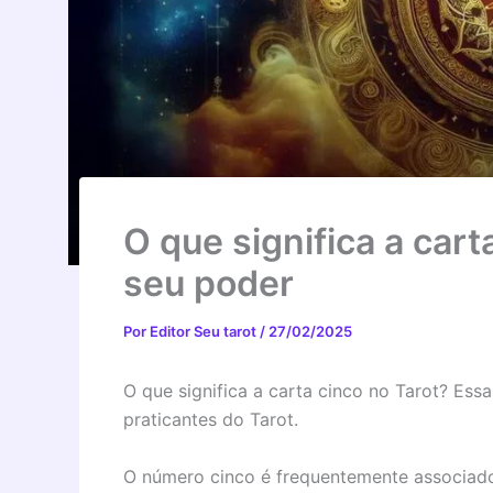
O que significa a car
seu poder
Por
Editor Seu tarot
/
27/02/2025
O que significa a carta cinco no Tarot? Es
praticantes do Tarot.
O número cinco é frequentemente associado