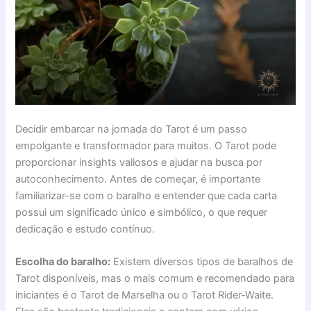
Decidir embarcar na jornada do Tarot é um passo
empolgante e transformador para muitos. O Tarot pode
proporcionar insights valiosos e ajudar na busca por
autoconhecimento. Antes de começar, é importante
familiarizar-se com o baralho e entender que cada carta
possui um significado único e simbólico, o que requer
dedicação e estudo contínuo.
Escolha do baralho:
Existem diversos tipos de baralhos de
Tarot disponíveis, mas o mais comum e recomendado para
iniciantes é o Tarot de Marselha ou o Tarot Rider-Waite.