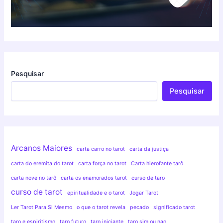
Pesquisar
Pesquisar
Arcanos Maiores
carta carro no tarot
carta da justiça
carta do eremita do tarot
carta força no tarot
Carta hierofante tarô
carta nove no tarô
carta os enamorados tarot
curso de taro
curso de tarot
epiritualidade e o tarot
Jogar Tarot
Ler Tarot Para Si Mesmo
o que o tarot revela
pecado
significado tarot
taro e espiritismo
taro futuro
taro iniciante
taro sim ou nao