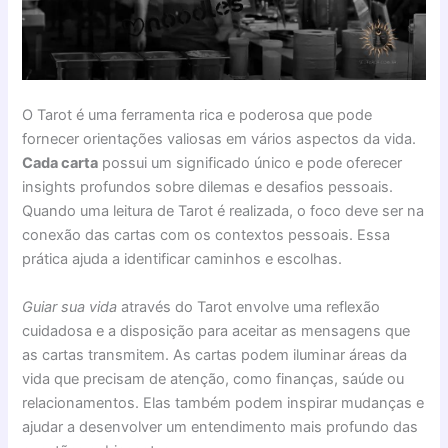
O Tarot é uma ferramenta rica e poderosa que pode
fornecer orientações valiosas em vários aspectos da vida.
Cada carta
possui um significado único e pode oferecer
insights profundos sobre dilemas e desafios pessoais.
Quando uma leitura de Tarot é realizada, o foco deve ser na
conexão das cartas com os contextos pessoais. Essa
prática ajuda a identificar caminhos e escolhas.
Guiar sua vida
através do Tarot envolve uma reflexão
cuidadosa e a disposição para aceitar as mensagens que
as cartas transmitem. As cartas podem iluminar áreas da
vida que precisam de atenção, como finanças, saúde ou
relacionamentos. Elas também podem inspirar mudanças e
ajudar a desenvolver um entendimento mais profundo das