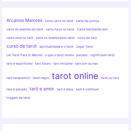
Arcanos Maiores
carta carro no tarot
carta da justiça
carta do eremita do tarot
carta força no tarot
Carta hierofante tarô
carta nove no tarô
carta os enamorados tarot
curso de taro
curso de tarot
epiritualidade e o tarot
Jogar Tarot
Ler Tarot Para Si Mesmo
o que o tarot revela
pecado
significado tarot
taro e espiritismo
taro futuro
taro iniciante
taro sim ou nao
tarot online
taro terapeutico
tarot negro
tarot ou taro
tarô e amor
taro é pecado
tarô e deus
tarô é confiavel
tiragem de tarot