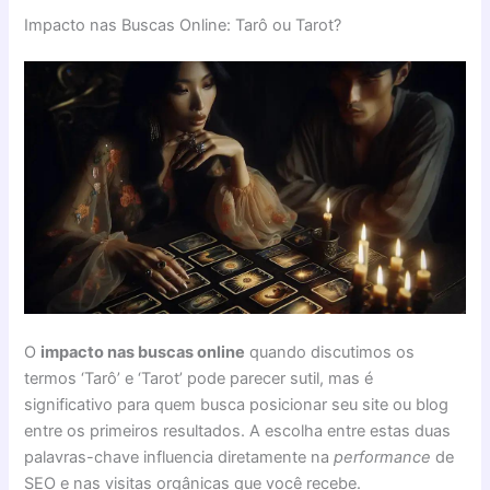
Impacto nas Buscas Online: Tarô ou Tarot?
O
impacto nas buscas online
quando discutimos os
termos ‘Tarô’ e ‘Tarot’ pode parecer sutil, mas é
significativo para quem busca posicionar seu site ou blog
entre os primeiros resultados. A escolha entre estas duas
palavras-chave influencia diretamente na
performance
de
SEO e nas visitas orgânicas que você recebe.